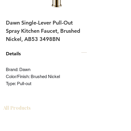
Dawn Single-Lever Pull-Out
Spray Kitchen Faucet, Brushed
Nickel, AB53 3498BN
Details
Brand: Dawn
Color/Finish: Brushed Nickel
Type: Pull-out
All Products
Gabinetes americanos
COCINA
Gabinetes europeos
Accesorios
Accesorios
Accesorios de cocina