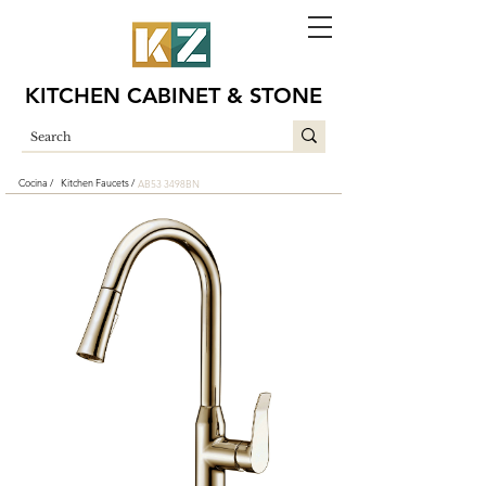
KITCHEN CABINET & STONE
Cocina /
Kitchen Faucets /
AB53 3498BN