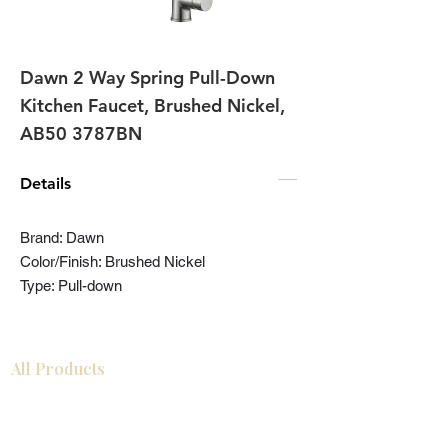
Dawn 2 Way Spring Pull-Down
Kitchen Faucet, Brushed Nickel,
AB50 3787BN
Details
Brand: Dawn
Color/Finish: Brushed Nickel
Type: Pull-down
All Products
Gabinetes americanos
COCINA
Gabinetes europeos
Accesorios
Accesorios
Accesorios de cocina