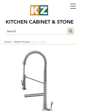
KITCHEN CABINET & STONE
Cocina /
Kitchen Faucets /
AB50 3787BN