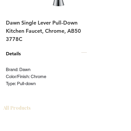
Dawn Single Lever Pull-Down
Kitchen Faucet, Chrome, AB50
3778C
Details
Brand: Dawn
Color/Finish: Chrome
Type: Pull-down
All Products
Gabinetes americanos
COCINA
Gabinetes europeos
Accesorios
Accesorios
Accesorios de cocina