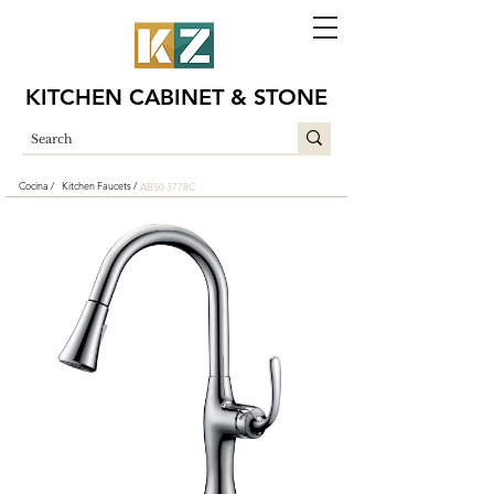
KITCHEN CABINET & STONE
Cocina /
Kitchen Faucets /
AB50 3778C