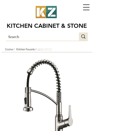
KITCHEN CABINET & STONE
Cocina /
Kitchen Faucets /
AB50 3777C