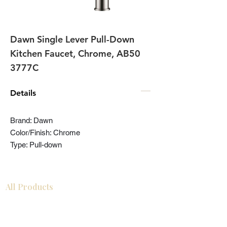
Dawn Single Lever Pull-Down
Kitchen Faucet, Chrome, AB50
3777C
Details
Brand: Dawn
Color/Finish: Chrome
Type: Pull-down
All Products
Gabinetes americanos
COCINA
Gabinetes europeos
Accesorios
Accesorios
Accesorios de cocina