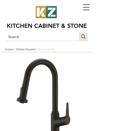
KITCHEN CABINET & STONE
Cocina /
Kitchen Faucets /
AB50 3776MB