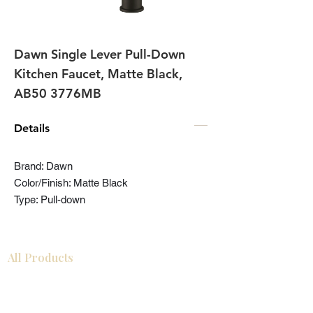
Dawn Single Lever Pull-Down
Kitchen Faucet, Matte Black,
AB50 3776MB
Details
Brand: Dawn
Color/Finish: Matte Black
Type: Pull-down
All Products
Gabinetes americanos
COCINA
Gabinetes europeos
Accesorios
Accesorios
Accesorios de cocina