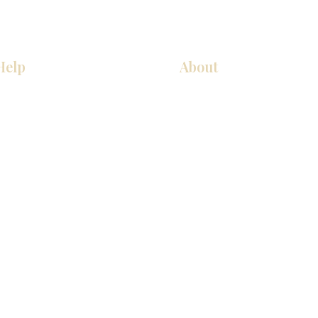
Help
About
COCINA
Sobre nosotros
Gabinetes americanos
Contact Us
Gabinetes europeos
Ubicaciones de las salas de 
Accesorios
Ubicaciones de las salas de 