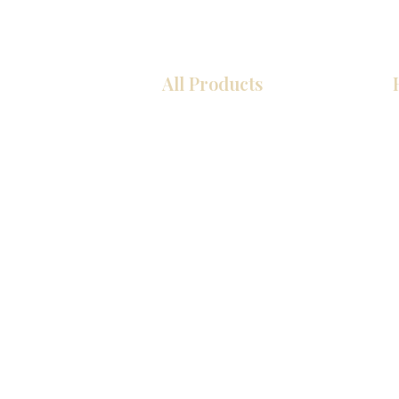
All Products
COCINA
Gabinetes americanos
Gabinetes europeos
Zócalos
Accesorios
Accesorios
Accesorios de cocina
Mosaics
Fregaderos de cocina
Zócalos
Zócalos