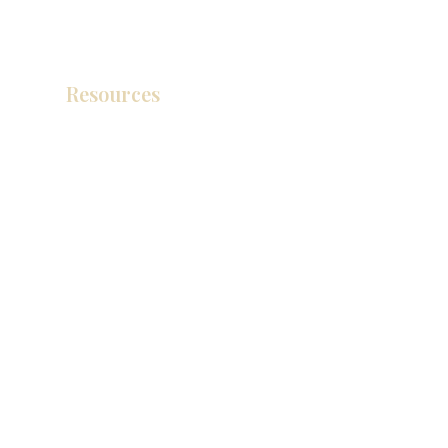
Resources
Catálogo de productos
Tienda de descuento KZ
exposición
How To Measure Your Kitchen
exposición
Ubicaciones de las salas de exposición