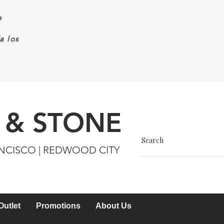
e
a los
 & STONE
ANCISCO | REDWOOD CITY
Outlet
Promotions
About Us