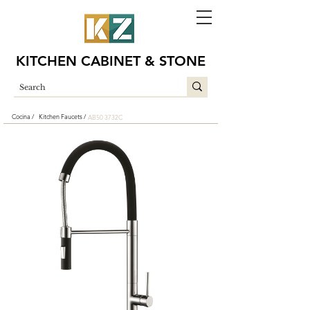
KITCHEN CABINET & STONE
Cocina /
Kitchen Faucets /
AB50 3732C