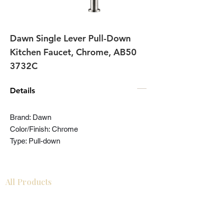
Dawn Single Lever Pull-Down
Kitchen Faucet, Chrome, AB50
3732C
Details
Brand: Dawn
Color/Finish: Chrome
Type: Pull-down
All Products
Gabinetes americanos
COCINA
Gabinetes europeos
Accesorios
Accesorios
Accesorios de cocina