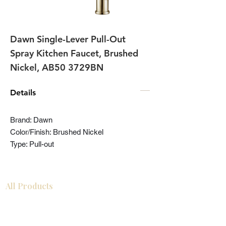
Dawn Single-Lever Pull-Out
Spray Kitchen Faucet, Brushed
Nickel, AB50 3729BN
Details
Brand: Dawn
Color/Finish: Brushed Nickel
Type: Pull-out
All Products
Gabinetes americanos
COCINA
Gabinetes europeos
Accesorios
Accesorios
Accesorios de cocina