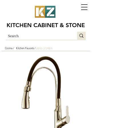
KITCHEN CABINET & STONE
Cocina /
Kitchen Faucets /
AB50 3729BN