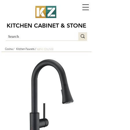
KITCHEN CABINET & STONE
Cocina /
Kitchen Faucets /
AB50 3262MB