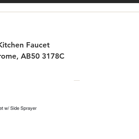
Kitchen Faucet
hrome, AB50 3178C
et w/ Side Sprayer