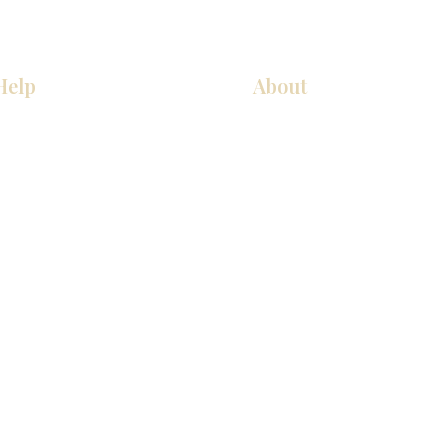
Help
About
COCINA
Sobre nosotros
Gabinetes americanos
Contact Us
Gabinetes europeos
Ubicaciones de las salas de 
Accesorios
Ubicaciones de las salas de 