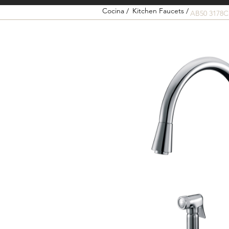
Cocina /
Kitchen Faucets /
AB50 3178C