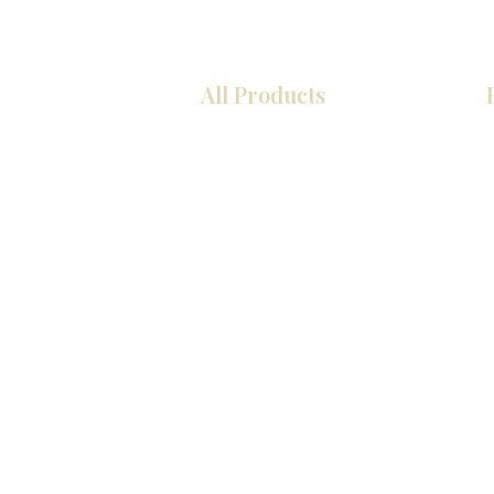
All Products
COCINA
Gabinetes americanos
Gabinetes europeos
Zócalos
Accesorios
Accesorios
Accesorios de cocina
Mosaics
Fregaderos de cocina
Zócalos
Zócalos