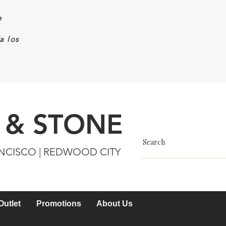
e
a los
 & STONE
ANCISCO | REDWOOD CITY
Outlet
Promotions
About Us