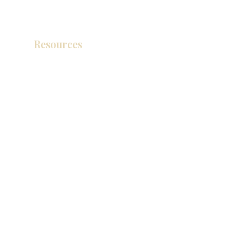
Resources
Catálogo de productos
Tienda de descuento KZ
exposición
How To Measure Your Kitchen
exposición
Ubicaciones de las salas de exposición