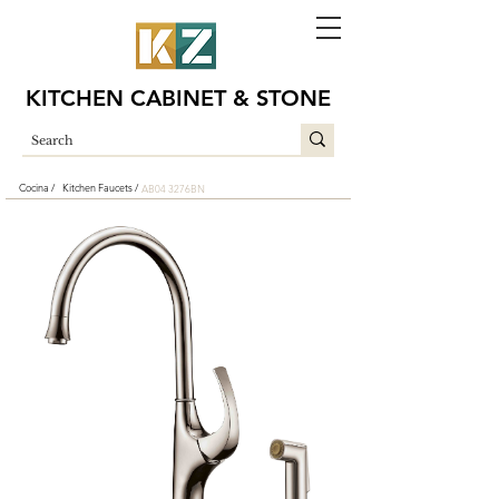
KITCHEN CABINET & STONE
Cocina /
Kitchen Faucets /
AB04 3276BN