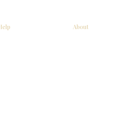
Help
About
COCINA
Sobre nosotros
Gabinetes americanos
Contact Us
Gabinetes europeos
Ubicaciones de las salas de 
Accesorios
Ubicaciones de las salas de 