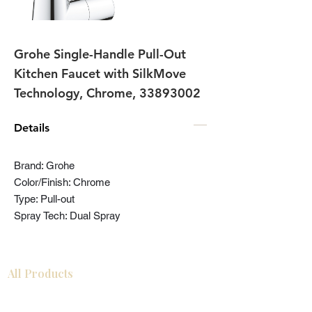
Grohe Single-Handle Pull-Out
Kitchen Faucet with SilkMove
Technology, Chrome,
33893002
Details
Brand: Grohe
Color/Finish: Chrome
Type: Pull-out
Spray Tech: Dual Spray
All Products
Gabinetes americanos
COCINA
Gabinetes europeos