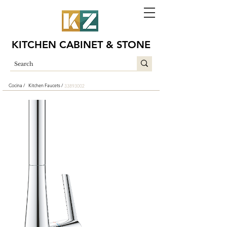
KITCHEN CABINET & STONE
Cocina /
Kitchen Faucets /
33893002