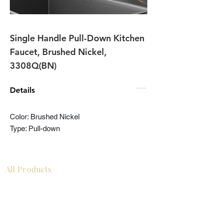
Single Handle Pull-Down Kitchen
Faucet, Brushed Nickel,
3308Q(BN)
Details
Color: Brushed Nickel
Type: Pull-down
All Products
Gabinetes americanos
COCINA
Gabinetes europeos
Accesorios
Accesorios
Accesorios de cocina
Mosaics
Zócalos