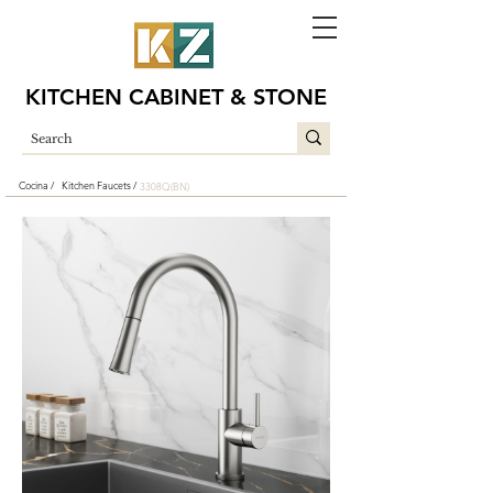
KITCHEN CABINET & STONE
Cocina /
Kitchen Faucets /
3308Q(BN)