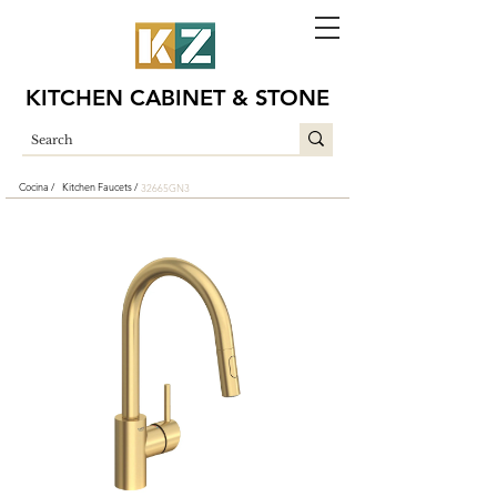
KITCHEN CABINET & STONE
Cocina /
Kitchen Faucets /
32665GN3