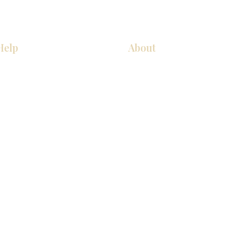
Help
About
COCINA
Sobre nosotros
Gabinetes americanos
Contact Us
Gabinetes europeos
Ubicaciones de las salas de 
Accesorios
Ubicaciones de las salas de 