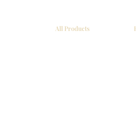
All Products
COCINA
Gabinetes americanos
Gabinetes europeos
Zócalos
Accesorios
Accesorios
Accesorios de cocina
Mosaics
Fregaderos de cocina
Zócalos
Zócalos