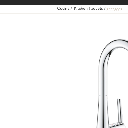
Cocina /
Kitchen Faucets /
32226003