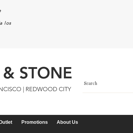
e
a los
 & STONE
ANCISCO | REDWOOD CITY
Outlet
Promotions
About Us