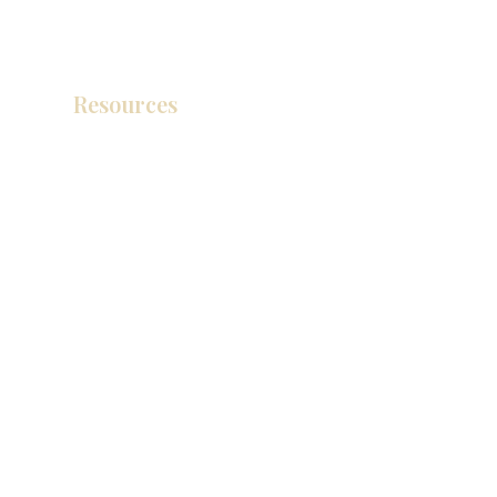
Resources
Catálogo de productos
Tienda de descuento KZ
exposición
How To Measure Your Kitchen
exposición
Ubicaciones de las salas de exposición