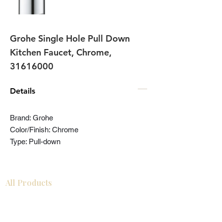
Grohe Single Hole Pull Down
Kitchen Faucet, Chrome,
31616000
Details
Brand: Grohe
Color/Finish: Chrome
Type: Pull-down
All Products
Gabinetes americanos
COCINA
Gabinetes europeos
Accesorios
Accesorios
Accesorios de cocina