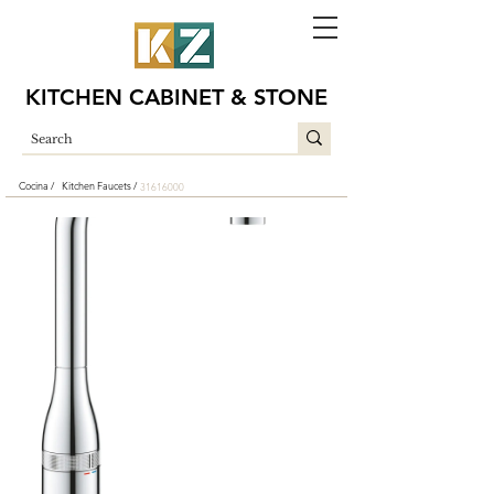
KITCHEN CABINET & STONE
Cocina /
Kitchen Faucets /
31616000