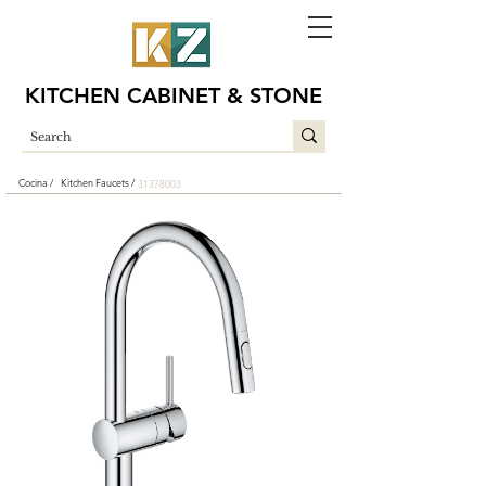
KITCHEN CABINET & STONE
Cocina /
Kitchen Faucets /
31378003