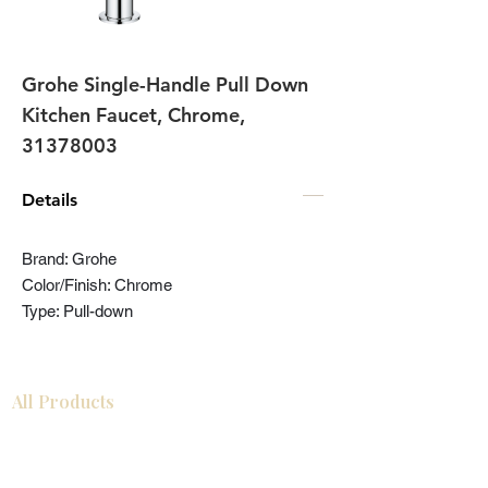
Grohe Single-Handle Pull Down
Kitchen Faucet, Chrome,
31378003
Details
Brand: Grohe
Color/Finish: Chrome
Type: Pull-down
All Products
Gabinetes americanos
COCINA
Gabinetes europeos
Accesorios
Accesorios
Accesorios de cocina