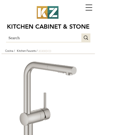
KITCHEN CABINET & STONE
Cocina /
Kitchen Faucets /
30300DC0