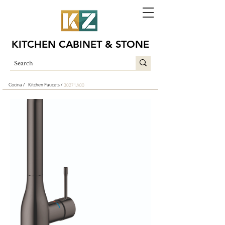
KITCHEN CABINET & STONE
Cocina /
Kitchen Faucets /
30271A00