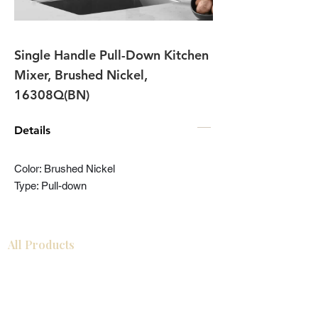
Single Handle Pull-Down Kitchen
Mixer, Brushed Nickel,
16308Q(BN)
Details
Color: Brushed Nickel
Type: Pull-down
All Products
Gabinetes americanos
COCINA
Gabinetes europeos
Accesorios
Accesorios
Accesorios de cocina
Mosaics
Zócalos