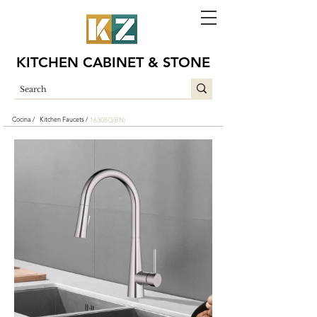
KITCHEN CABINET & STONE
Cocina /
Kitchen Faucets /
16308Q(BN)