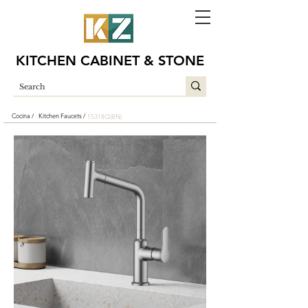
KITCHEN CABINET & STONE
Cocina /
Kitchen Faucets /
15318Q(BN)