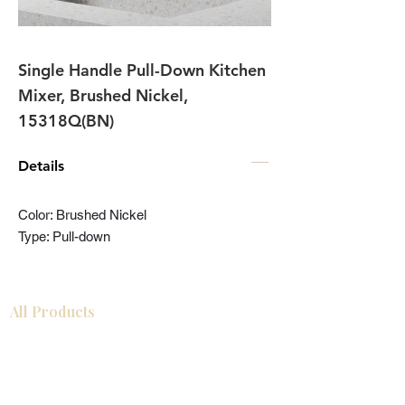
Single Handle Pull-Down Kitchen
Mixer, Brushed Nickel,
15318Q(BN)
Details
Color: Brushed Nickel
Type: Pull-down
All Products
Gabinetes americanos
COCINA
Gabinetes europeos
Accesorios
Accesorios
Accesorios de cocina
Mosaics
Zócalos