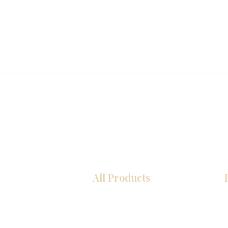
All Products
COCINA
Gabinetes americanos