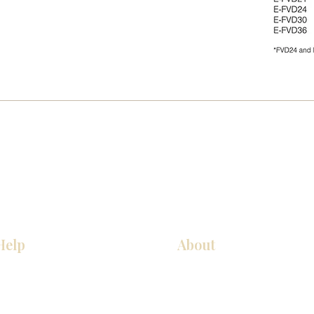
Help
About
COCINA
Sobre nosotros
Gabinetes americanos
Contact Us