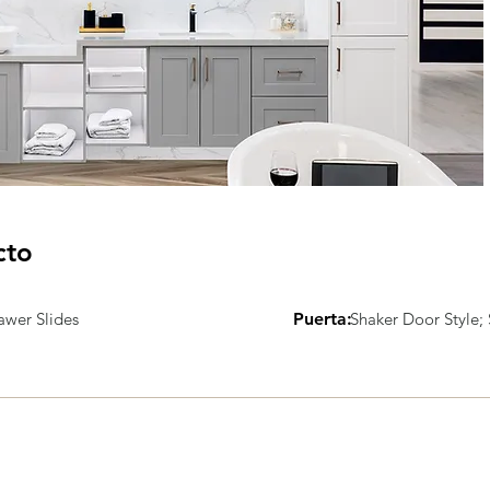
cto
awer Slides
Puerta:
Shaker Door Style;