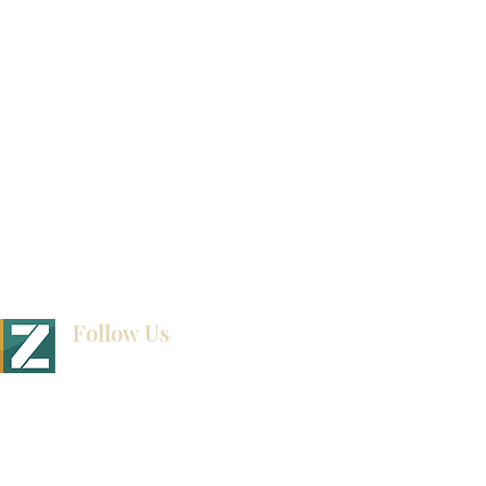
exposición
How To Measure Your Kitchen
exposición
Ubicaciones de las salas de exposición
Follow Us
BINET & STONE