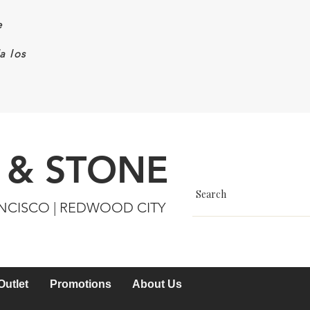
e
a los
 & STONE
ANCISCO | REDWOOD CITY
Outlet
Promotions
About Us