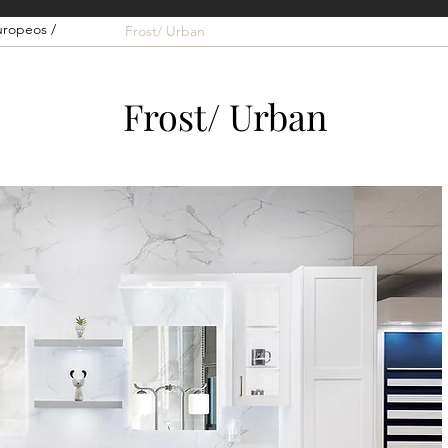
uropeos /
Frost/ Urban
Frost/ Urban