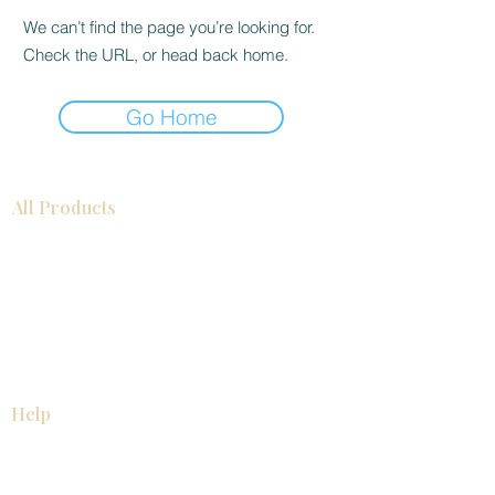
We can’t find the page you’re looking for.
Check the URL, or head back home.
Go Home
All Products
Gabinetes americanos
COCINA
Gabinetes europeos
Accesorios
Accesorios
Accesorios de cocina
Mosaics
Zócalos
Fregaderos de cocina
Zócalos
Zócalos
Help
COCINA
Gabinetes americanos
Gabinetes europeos
Accesorios