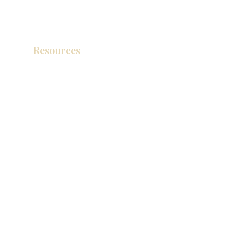
Resources
Catálogo de productos
Tienda de descuento KZ
exposición
How To Measure Your Kitchen
exposición
Ubicaciones de las salas de exposición