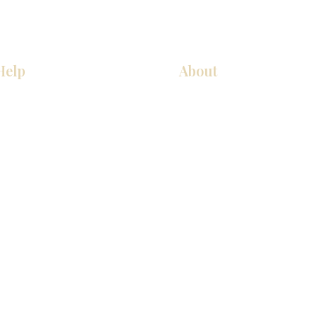
Help
About
COCINA
Sobre nosotros
Gabinetes americanos
Contact Us
Gabinetes europeos
Ubicaciones de las salas de 
Accesorios
Ubicaciones de las salas de 