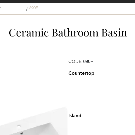
k
690F
/
Ceramic Bathroom Basin
CODE
690F
Countertop
Island