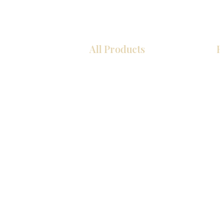
All Products
COCINA
Gabinetes americanos
Gabinetes europeos
Zócalos
Accesorios
Accesorios
Accesorios de cocina
Mosaics
Fregaderos de cocina
Zócalos
Zócalos