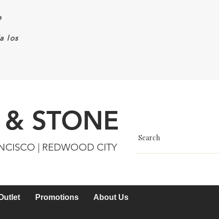
e
a los
 & STONE
ANCISCO | REDWOOD CITY
Outlet
Promotions
About Us