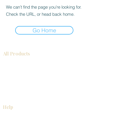
We can’t find the page you’re looking for.
Check the URL, or head back home.
Go Home
All Products
Gabinetes americanos
COCINA
Gabinetes europeos
Accesorios
Accesorios
Accesorios de cocina
Mosaics
Zócalos
Fregaderos de cocina
Zócalos
Zócalos
Help
COCINA
Gabinetes americanos
Gabinetes europeos
Accesorios