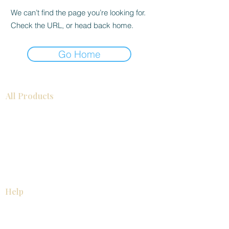
We can’t find the page you’re looking for.
Check the URL, or head back home.
Go Home
All Products
Gabinetes americanos
COCINA
Gabinetes europeos
Accesorios
Accesorios
Accesorios de cocina
Mosaics
Zócalos
Fregaderos de cocina
Zócalos
Zócalos
Help
COCINA
Gabinetes americanos
Gabinetes europeos
Accesorios