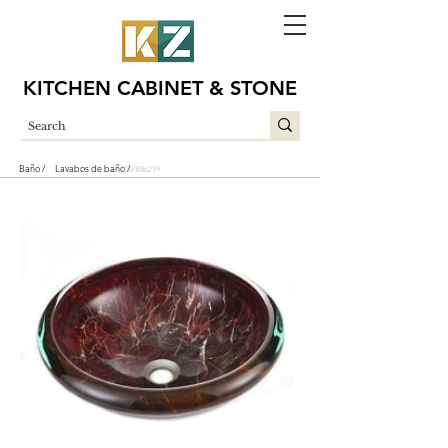
KITCHEN CABINET & STONE
Baño /
Lavabos de baño /
GVB86219