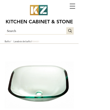
KITCHEN CABINET & STONE
Baño /
Lavabos de baño /
GVB84001