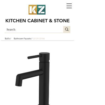
KITCHEN CABINET & STONE
Baño /
Bathroom Faucets /
EB1291337MB