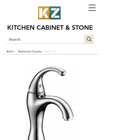
KITCHEN CABINET & STONE
Baño /
Bathroom Faucets /
AB08 1157C