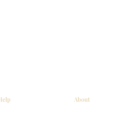
Help
About
COCINA
Sobre nosotros
Gabinetes americanos
Contact Us
Gabinetes europeos
Ubicaciones de las salas de 