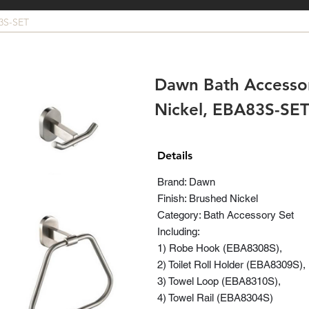
3S-SET
Dawn Bath Accessor
Nickel, EBA83S-SE
Details
Brand: Dawn
Finish: Brushed Nickel
Category: Bath Accessory Set
Including:
1) Robe Hook (EBA8308S),
2) Toilet Roll Holder (EBA8309S),
3) Towel Loop (EBA8310S),
4) Towel Rail (EBA8304S)