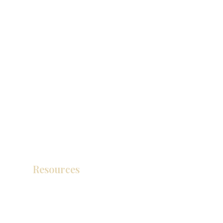
Resources
Catálogo de productos
Tienda de descuento KZ
exposición
How To Measure Your Kitchen