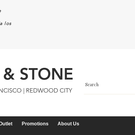
e
a los
 & STONE
ANCISCO | REDWOOD CITY
Outlet
Promotions
About Us