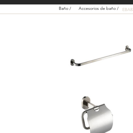
Baño /
Accesorios de baño /
EBA8