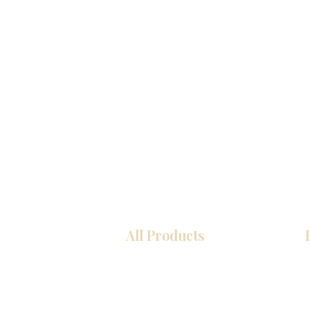
All Products
COCINA
Gabinetes americanos
Gabinetes europeos