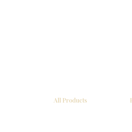
All Products
COCINA
Gabinetes americanos
Gabinetes europeos