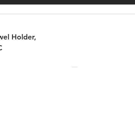
el Holder,
C