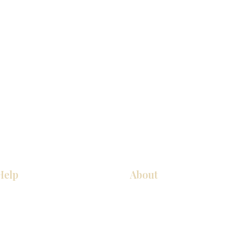
Help
About
COCINA
Sobre nosotros
Gabinetes americanos
Contact Us
Gabinetes europeos
Ubicaciones de las salas de 