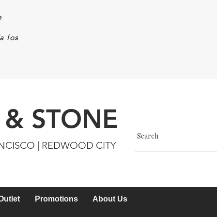
e
a los
 & STONE
ANCISCO | REDWOOD CITY
Outlet
Promotions
About Us