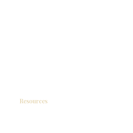
Resources
Catálogo de productos
Tienda de descuento KZ
exposición
How To Measure Your Kitchen