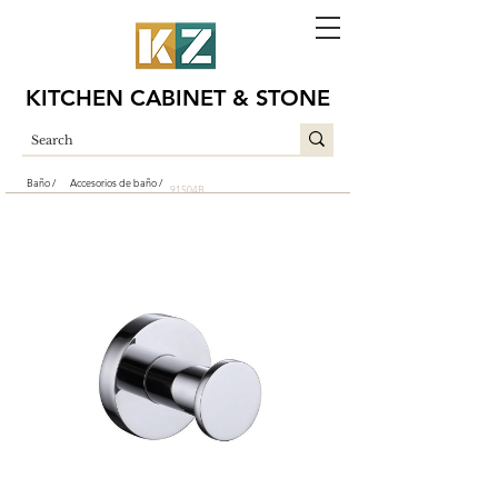
KITCHEN CABINET & STONE
Baño /
Accesorios de baño /
91504B