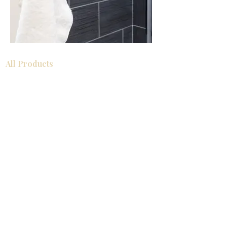
All Products
Gabinetes americanos
COCINA
Gabinetes europeos
Accesorios
Accesorios
Accesorios de cocina
Mosaics
Zócalos
Fregaderos de cocina
Zócalos
Zócalos
Help
COCINA
Gabinetes americanos
Gabinetes europeos
Accesorios
About