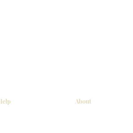
Help
About
COCINA
Sobre nosotros
Gabinetes americanos
Contact Us
Gabinetes europeos
Ubicaciones de las salas de 