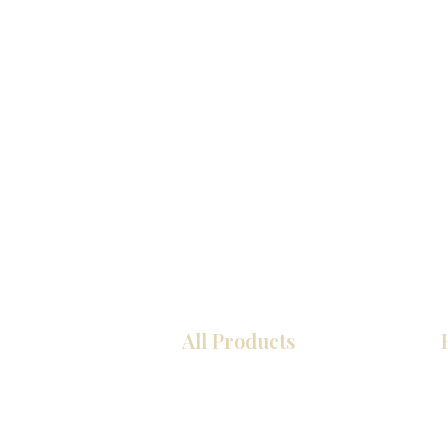
All Products
COCINA
Gabinetes americanos
Gabinetes europeos