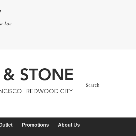
e
a los
 & STONE
ANCISCO | REDWOOD CITY
Outlet
Promotions
About Us