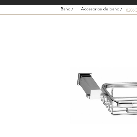
Baño /
Accesorios de baño /
8206