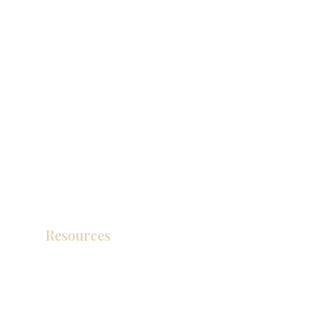
Resources
Catálogo de productos
Tienda de descuento KZ
exposición
How To Measure Your Kitchen