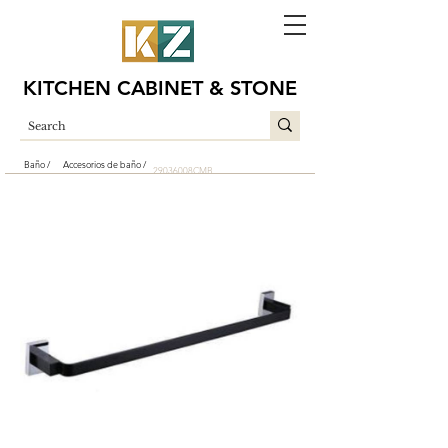
KITCHEN CABINET & STONE
Baño /
Accesorios de baño /
29036008CMB