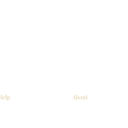
Help
About
COCINA
Sobre nosotros
Gabinetes americanos
Contact Us
Gabinetes europeos
Ubicaciones de las salas de 