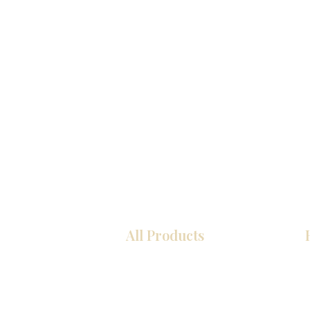
All Products
COCINA
Gabinetes americanos
Gabinetes europeos