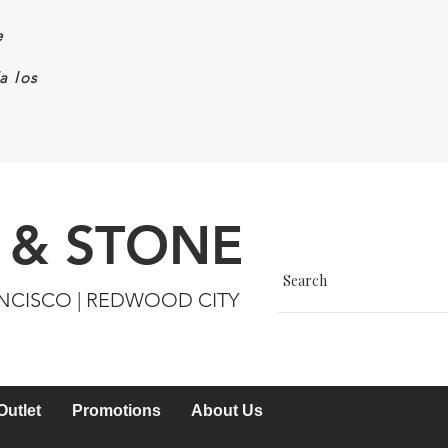
e
a los
 & STONE
ANCISCO | REDWOOD CITY
Outlet
Promotions
About Us