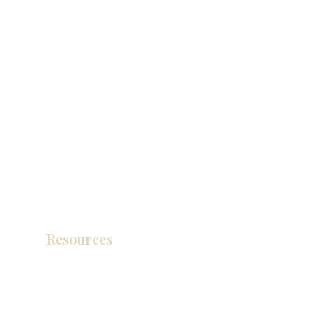
Resources
Catálogo de productos
Tienda de descuento KZ
exposición
How To Measure Your Kitchen