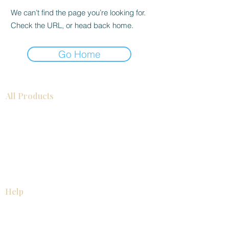
We can’t find the page you’re looking for.
Check the URL, or head back home.
Go Home
All Products
Gabinetes americanos
COCINA
Gabinetes europeos
Accesorios
Accesorios
Accesorios de cocina
Mosaics
Zócalos
Fregaderos de cocina
Zócalos
Zócalos
Help
COCINA
Gabinetes americanos
Gabinetes europeos
Accesorios