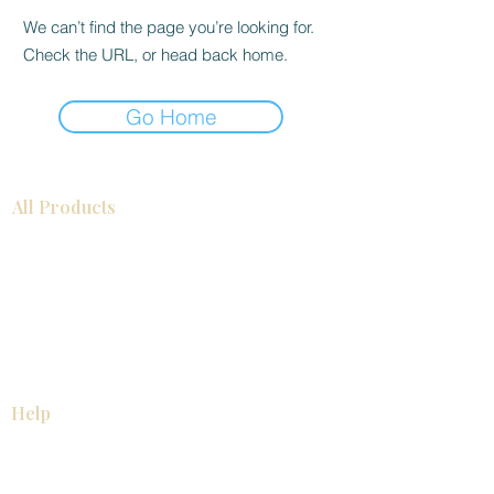
We can’t find the page you’re looking for.
Check the URL, or head back home.
Go Home
All Products
Gabinetes americanos
COCINA
Gabinetes europeos
Accesorios
Accesorios
Accesorios de cocina
Mosaics
Zócalos
Fregaderos de cocina
Zócalos
Zócalos
Help
COCINA
Gabinetes americanos
Gabinetes europeos
Accesorios