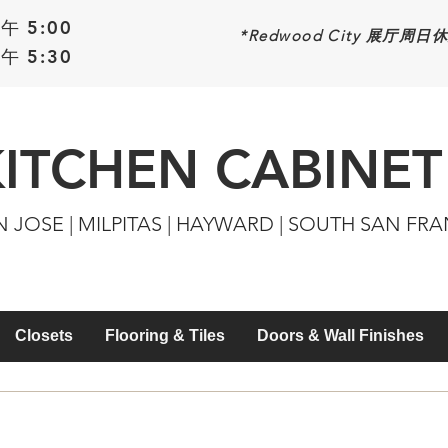
午 5:00
*Redwood
City 展厅周日
午 5:30
KITCHEN CABINET
N JOSE | MILPITAS | HAYWARD | SOUTH SAN FR
Closets
Flooring & Tiles
Doors & Wall Finishes