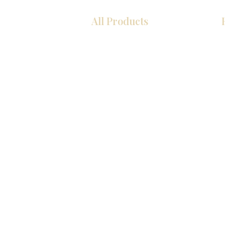
All Products
厨房
浴室
衣柜
墙板
台面
地板
瓷砖
马赛克
室内门
踢脚板
墙板