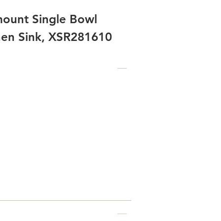
ount Single Bowl
chen Sink, XSR281610