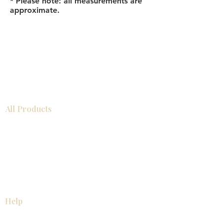
* Please note: all measurements are
approximate.
All Products
浴室
厨房
衣柜
台面
地板
瓷砖
马赛克
踢脚板
室内门
墙板
墙板
Help
厨房
美国橱柜