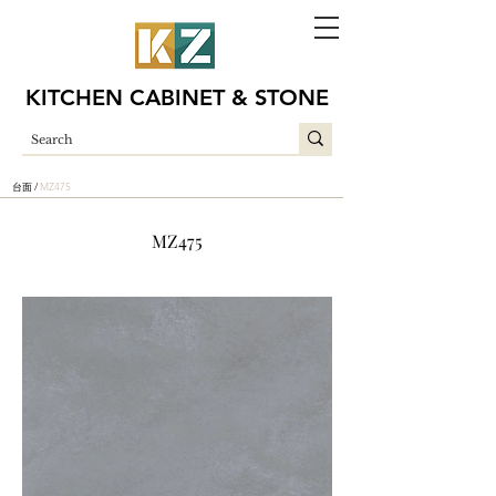
KITCHEN CABINET & STONE
台面 /
MZ475
MZ475