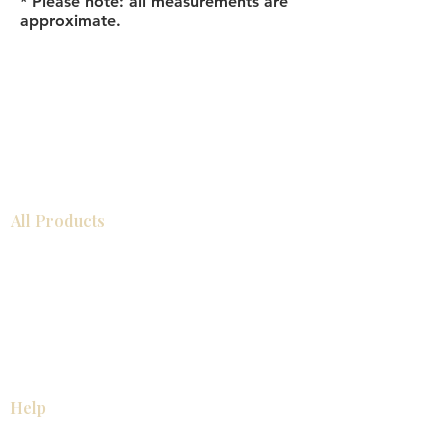
* Please note: all measurements are
approximate.
All Products
浴室
厨房
衣柜
台面
地板
瓷砖
马赛克
踢脚板
室内门
墙板
墙板
Help
厨房
美国橱柜