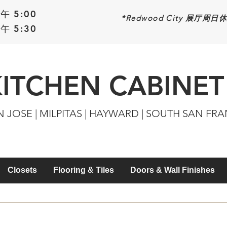
午 5:00
*Redwood
City 展厅周日
午 5:30
KITCHEN CABINET
N JOSE | MILPITAS | HAYWARD | SOUTH SAN FR
Closets
Flooring & Tiles
Doors & Wall Finishes