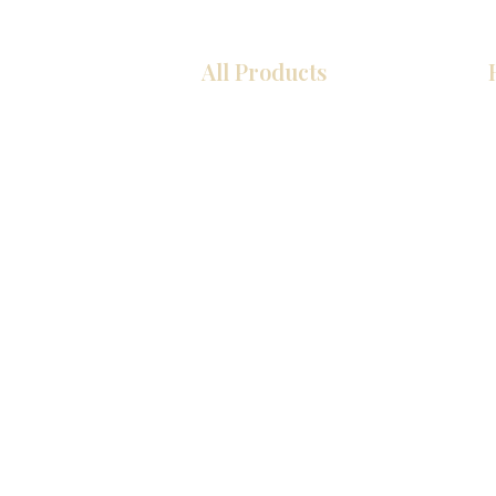
All Products
厨房
浴室
衣柜
墙板
台面
地板
瓷砖
马赛克
室内门
踢脚板
墙板