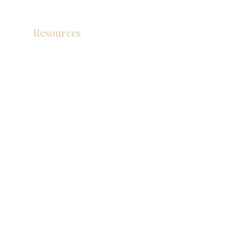
Resources
产品目录
视频库
联系我们
博客