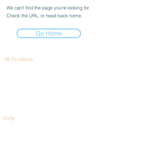
We can’t find the page you’re looking for.
Check the URL, or head back home.
Go Home
All Products
浴室
厨房
衣柜
台面
地板
瓷砖
马赛克
踢脚板
室内门
墙板
墙板
Help
厨房
美国橱柜
常问问题
家电