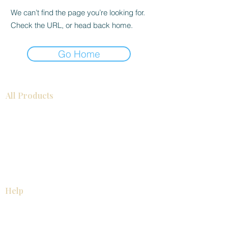
We can’t find the page you’re looking for.
Check the URL, or head back home.
Go Home
All Products
浴室
厨房
衣柜
台面
地板
瓷砖
马赛克
踢脚板
室内门
墙板
墙板
Help
厨房
美国橱柜
常问问题
家电