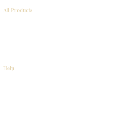
All Products
浴室
厨房
衣柜
台面
地板
瓷砖
马赛克
踢脚板
室内门
墙板
墙板
Help
厨房
美国橱柜
常问问题
家电
About
联系我们
关于我们
展厅位置
展厅位置
Resources