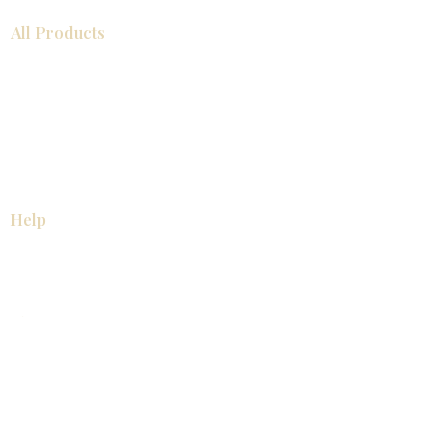
All Products
浴室
厨房
衣柜
台面
地板
瓷砖
马赛克
踢脚板
室内门
墙板
墙板
Help
厨房
美国橱柜
常问问题
家电
About
联系我们
关于我们
展厅位置
展厅位置
Resources