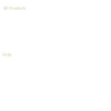
All Products
浴室
厨房
衣柜
台面
地板
瓷砖
马赛克
踢脚板
室内门
墙板
墙板
Help
厨房
美国橱柜
常问问题
家电
About
联系我们
关于我们
展厅位置
展厅位置
Resources