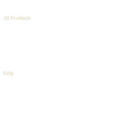
All Products
浴室
厨房
衣柜
台面
地板
瓷砖
马赛克
踢脚板
室内门
墙板
墙板
Help
厨房
美国橱柜
常问问题
家电
About
联系我们
关于我们
展厅位置
展厅位置