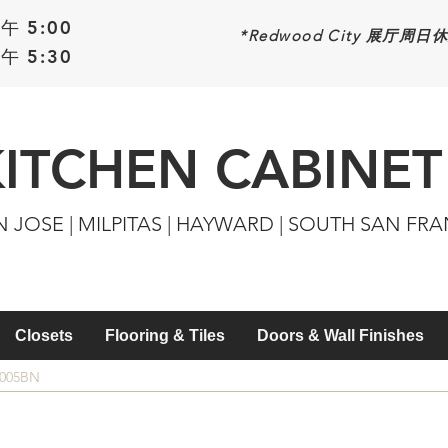
午 5:00
*Redwood
City 展厅周日
午 5:30
KITCHEN CABINET
N JOSE | MILPITAS | HAYWARD | SOUTH SAN FR
Closets
Flooring & Tiles
Doors & Wall Finishes
5005BN