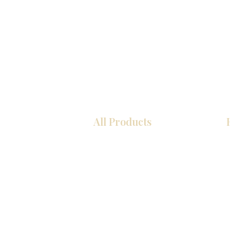
All Products
厨房
浴室
衣柜
墙板
台面
地板