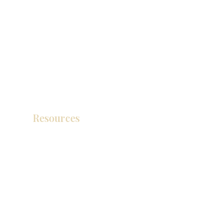
Resources
产品目录
视频库
联系我们
博客